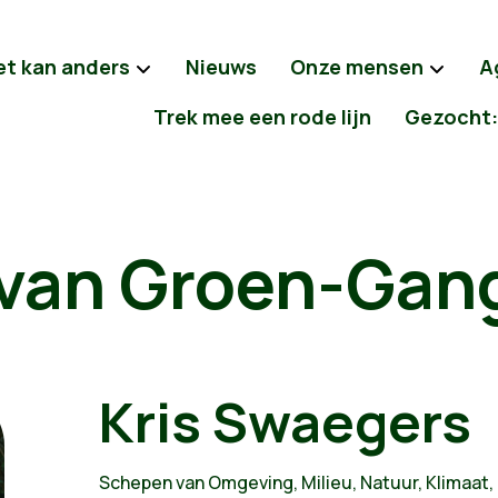
et kan anders
Nieuws
Onze mensen
A
Trek mee een rode lijn
Gezocht:
van Groen-Gan
Kris Swaegers
Schepen van Omgeving, Milieu, Natuur, Klimaat