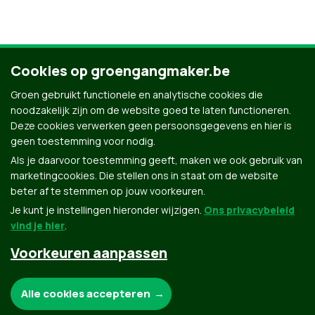
Cookies op groengangmaker.be
Ontdek al onze mensen
Groen gebruikt functionele en analytische cookies die
noodzakelijk zijn om de website goed te laten functioneren.
Deze cookies verwerken geen persoonsgegevens en hier is
geen toestemming voor nodig.
Als je daarvoor toestemming geeft, maken we ook gebruik van
marketingcookies. Die stellen ons in staat om de website
beter af te stemmen op jouw voorkeuren.
Je kunt je instellingen hieronder wijzigen.
Ons privacybeleid
vind je hier
.
Voorkeuren aanpassen
Groen.be
Noodzakelijke cookies:
Alle cookies accepteren
Contact
Privacybeleid