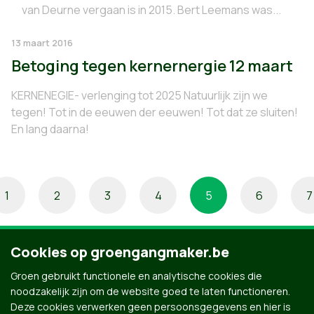
van Deurne vergaan is in 2015. Bert Leemans was...
13 maart 2016
Betoging tegen kernernergie 12 maart
KERNENEGIE- verlenging tot 2025 Natuurlijk zijn we
tegen! Tot in de eeuwen der eeuwen! Tot dat ze sluiten!
En lang daarna!
1
2
3
4
5
6
7
Cookies op groengangmaker.be
Groen gebruikt functionele en analytische cookies die
noodzakelijk zijn om de website goed te laten functioneren.
Deze cookies verwerken geen persoonsgegevens en hier is