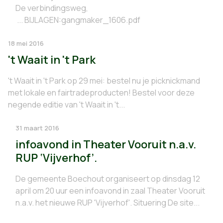
De verbindingsweg,
... BIJLAGEN:gangmaker_1606.pdf
18 mei 2016
't Waait in 't Park
't Waait in 't Park op 29 mei: bestel nu je picknickmand
met lokale en fairtradeproducten! Bestel voor deze
negende editie van 't Waait in 't...
31 maart 2016
infoavond in Theater Vooruit n.a.v.
RUP ‘Vijverhof’.
De gemeente Boechout organiseert op dinsdag 12
april om 20 uur een infoavond in zaal Theater Vooruit
n.a.v. het nieuwe RUP 'Vijverhof'. Situering De site...