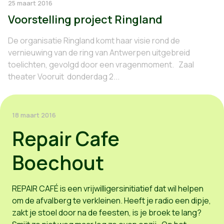
25 maart 2016
Voorstelling project Ringland
De organisatie Ringland komt haar visie rond de
vernieuwing van de ring van Antwerpen uitgebreid
toelichten, gevolgd door een vragenmoment. Zaal
theater Vooruit donderdag 2...
18 maart 2016
Repair Cafe
Boechout
REPAIR CAFÉ is een vrijwilligersinitiatief dat wil helpen
om de afvalberg te verkleinen. Heeft je radio een dipje,
zakt je stoel door na de feesten, is je broek te lang?