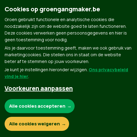
Cookies op groengangmaker.be
Groen gebruikt functionele en analytische cookies die
noodzakelijk zijn om de website goed te laten functioneren.
Deze cookies verwerken geen persoonsgegevens en hier is
Groen.be
geen toestemming voor nodig.
Als je daarvoor toestemming geeft, maken we ook gebruik van
marketingcookies. Die stellen ons in staat om de website
Contact
Privacybeleid
beter af te stemmen op jouw voorkeuren.
Je kunt je instellingen hieronder wijzigen.
Ons privacybeleid
© Copyright Groen 2026 | Gemaakt met
NationBuilder
| Gebouwd door
Tectonica
vind je hier
.
Voorkeuren aanpassen
Noodzakelijke cookies:
Alle cookies accepteren
Functionele en analytische cookies:
Alle cookies weigeren