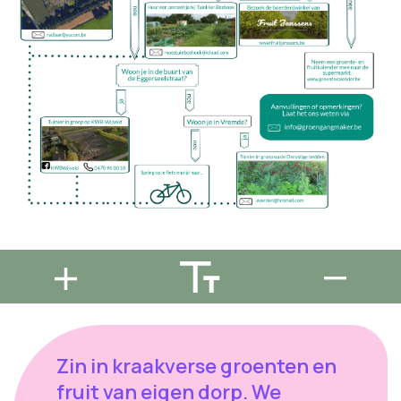
Zin in kraakverse groenten en
fruit van eigen dorp. We