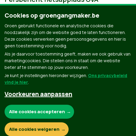
Cookies op groengangmaker.be
Groen gebruikt functionele en analytische cookies die
noodzakelijk zijn om de website goed te laten functioneren.
Deze cookies verwerken geen persoonsgegevens en hier is
geen toestemming voor nodig.
Als je daarvoor toestemming geeft, maken we ook gebruik van
marketingcookies. Die stellen ons in staat om de website
beter af te stemmen op jouw voorkeuren.
Je kunt je instellingen hieronder wijzigen.
Ons privacybeleid
vind je hier
.
Voorkeuren aanpassen
Groen.be
Noodzakelijke cookies:
Alle cookies accepteren
Contact
Privacybeleid
Functionele en analytische cookies:
Alle cookies weigeren
© Copyright Groen 2026 | Gemaakt met
NationBuilder
| Gebouwd door
Tectonica