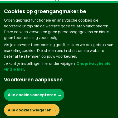
Cookies op groengangmaker.be
Groen gebruikt functionele en analytische cookies die
noodzakelijk zijn om de website goed te laten functioneren.
Deze cookies verwerken geen persoonsgegevens en hier is
geen toestemming voor nodig.
Als je daarvoor toestemming geeft, maken we ook gebruik van
marketingcookies. Die stellen ons in staat om de website
beter af te stemmen op jouw voorkeuren.
Je kunt je instellingen hieronder wijzigen.
Ons privacybeleid
vind je hier
.
Voorkeuren aanpassen
Groen.be
Noodzakelijke cookies:
Alle cookies accepteren
Contact
Privacybeleid
Functionele en analytische cookies:
Alle cookies weigeren
© Copyright Groen 2026 | Gemaakt met
NationBuilder
| Gebouwd door
Tectonica