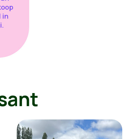
koop
 in
i.
sant