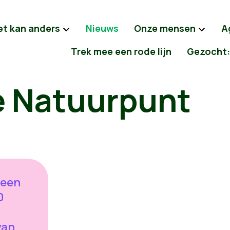
et kan anders
Nieuws
Onze mensen
A
Trek mee een rode lijn
Gezocht:
e Natuurpunt
 een
0
van