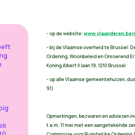
- op de website:
www.vlaanderen.be/
eft
- bij de Vlaamse overheid te Brussel: 
ing
Ordening, Woonbeleid en Onroerend Erf
n
Koning Albert II laan 19, 1210 Brussel
- op alle Vlaamse gemeentehuizen, dus
91)
pig
Opmerkingen, bezwaren en adviezen indi
ek
t.e.m. 11 mei met een aangetekende z
 10
Commissie voor Ruimtelijke Ordening (Vl