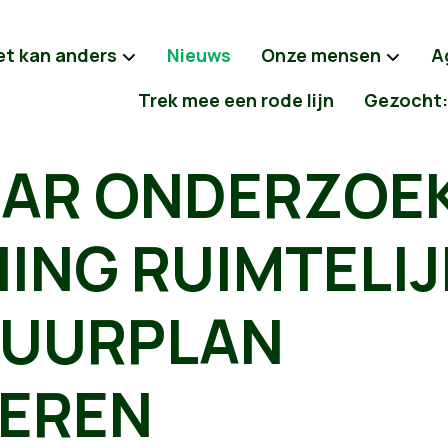
et kan anders
Nieuws
Onze mensen
A
Trek mee een rode lijn
Gezocht:
AR ONDERZOE
ING RUIMTELIJ
UURPLAN
EREN