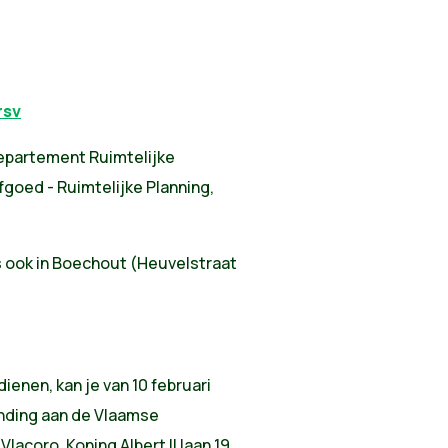
rsv
Departement Ruimtelijke
goed - Ruimtelijke Planning,
 ook in Boechout (Heuvelstraat
enen, kan je van 10 februari
ending aan de Vlaamse
acoro, Koning Albert II laan 19,