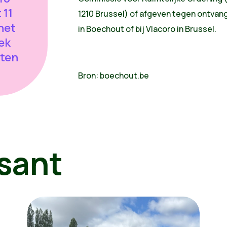
 11
1210 Brussel) of afgeven tegen ontva
het
in Boechout of bij Vlacoro in Brussel.
ek
nten
Bron: boechout.be
sant