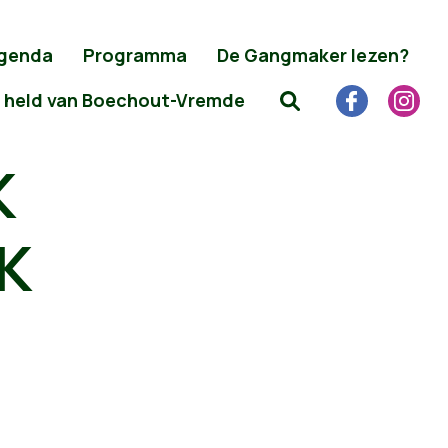
genda
Programma
De Gangmaker lezen?
 held van Boechout-Vremde
K
K