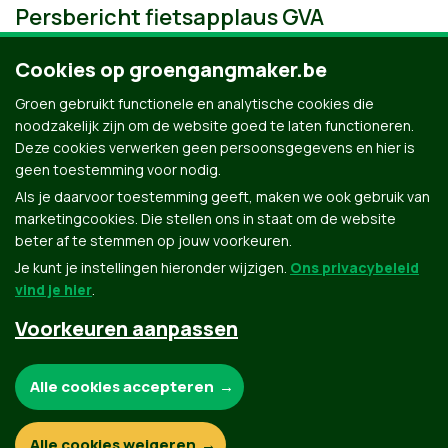
Persbericht fietsapplaus GVA
Cookies op groengangmaker.be
Groen gebruikt functionele en analytische cookies die
noodzakelijk zijn om de website goed te laten functioneren.
Deze cookies verwerken geen persoonsgegevens en hier is
geen toestemming voor nodig.
Als je daarvoor toestemming geeft, maken we ook gebruik van
marketingcookies. Die stellen ons in staat om de website
beter af te stemmen op jouw voorkeuren.
Je kunt je instellingen hieronder wijzigen.
Ons privacybeleid
vind je hier
.
Voorkeuren aanpassen
Groen.be
Noodzakelijke cookies:
Alle cookies accepteren
Contact
Privacybeleid
Functionele en analytische cookies:
Alle cookies weigeren