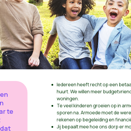
Iedereen heeft recht op een betaal
huurt.
We willen meer budgetvriend
een
woningen.
en
Te veel kinderen groeien op in arm
ar te
sporen na. Armoede moet de wereld
t
rekenen op begeleiding en financi
Jij bepaalt mee hoe ons dorp er mo
 dat