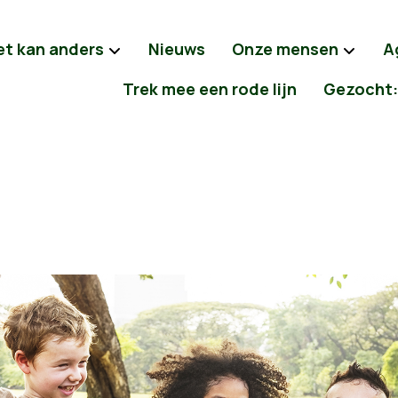
et kan anders
Nieuws
Onze mensen
A
Trek mee een rode lijn
Gezocht: