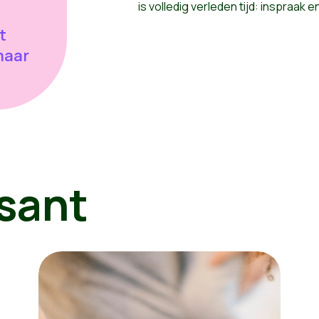
is volledig verleden tijd: inspraak 
t
maar
sant