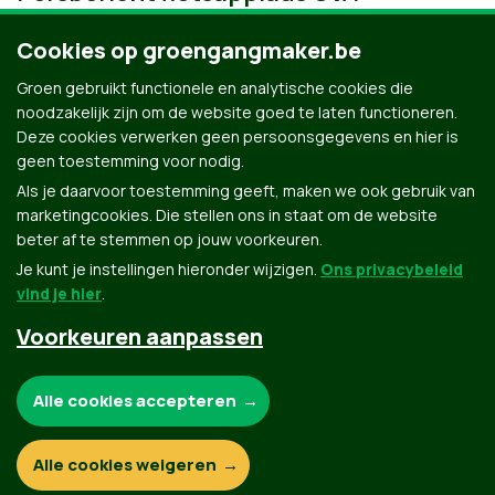
Cookies op groengangmaker.be
Groen gebruikt functionele en analytische cookies die
noodzakelijk zijn om de website goed te laten functioneren.
Deze cookies verwerken geen persoonsgegevens en hier is
geen toestemming voor nodig.
Als je daarvoor toestemming geeft, maken we ook gebruik van
marketingcookies. Die stellen ons in staat om de website
beter af te stemmen op jouw voorkeuren.
Je kunt je instellingen hieronder wijzigen.
Ons privacybeleid
vind je hier
.
Voorkeuren aanpassen
Groen.be
Noodzakelijke cookies:
Alle cookies accepteren
Contact
Privacybeleid
Functionele en analytische cookies:
Alle cookies weigeren
© Copyright Groen 2026 | Gemaakt met
NationBuilder
| Gebouwd door
Tectonica