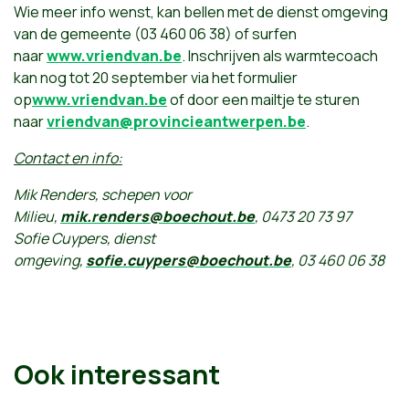
Wie meer info wenst, kan bellen met de dienst omgeving
van de gemeente (03 460 06 38) of surfen
naar
www.vriendvan.be
. Inschrijven als warmtecoach
kan nog tot 20 september via het formulier
op
www.vriendvan.be
of door een mailtje te sturen
naar
vriendvan@provincieantwerpen.
be
.
Contact en info:
Mik Renders, schepen voor
Milieu,
mik.renders@boechout.be
,
0473 20 73 97
Sofie Cuypers, dienst
omgeving,
sofie.cuypers@boechout.be
, 03 460 06 38
Ook interessant